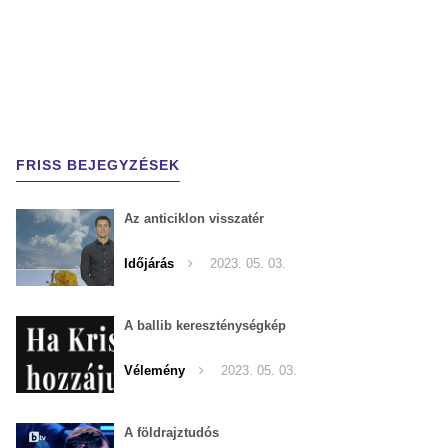
FRISS BEJEGYZÉSEK
Az anticiklon visszatér
Időjárás
2023. 05. 03.
A ballib kereszténységkép
Vélemény
2023. 05. 03.
A földrajztudós