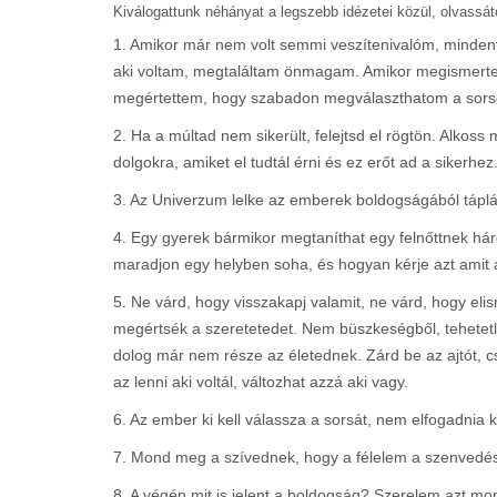
Kiválogattunk néhányat a legszebb idézetei közül, olvassát
1. Amikor már nem volt semmi veszítenivalóm, minden
aki voltam, megtaláltam önmagam. Amikor megismertem
megértettem, hogy szabadon megválaszthatom a sors
2. Ha a múltad nem sikerült, felejtsd el rögtön. Alkoss
dolgokra, amiket el tudtál érni és ez erőt ad a sikerhez
3. Az Univerzum lelke az emberek boldogságából táplá
4. Egy gyerek bármikor megtaníthat egy felnőttnek há
maradjon egy helyben soha, és hogyan kérje azt amit 
5. Ne várd, hogy visszakapj valamit, ne várd, hogy eli
megértsék a szeretetedet. Nem büszkeségből, tehetet
dolog már nem része az életednek. Zárd be az ajtót, cse
az lenni aki voltál, változhat azzá aki vagy.
6. Az ember ki kell válassza a sorsát, nem elfogadnia ke
7. Mond meg a szívednek, hogy a félelem a szenvedé
8. A végén mit is jelent a boldogság? Szerelem azt m