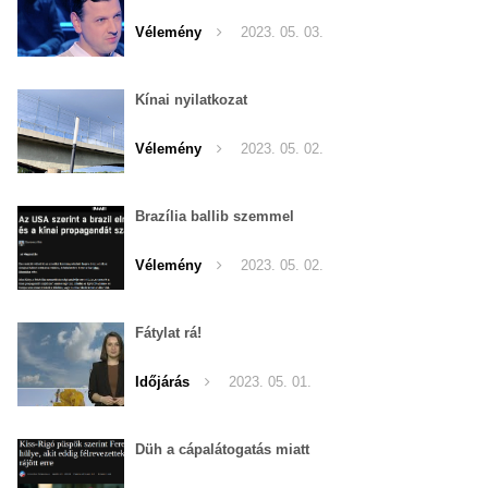
Vélemény
2023. 05. 03.
Kínai nyilatkozat
Vélemény
2023. 05. 02.
Brazília ballib szemmel
Vélemény
2023. 05. 02.
Fátylat rá!
Időjárás
2023. 05. 01.
Düh a cápalátogatás miatt