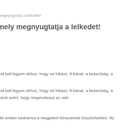
megnyugtatja a lelkedet!
mely megnyugtatja a lelkedet!
od kell legyen ahhoz, hogy ne hibázz. A bánat, a keserűség, a
od kell legyen ahhoz, hogy ne hibázz. A bánat, a keserűség, a
künk azért, hogy megmutassa az utat.
illió ember kedvence a megjelent könyveinek köszönhetően. Az