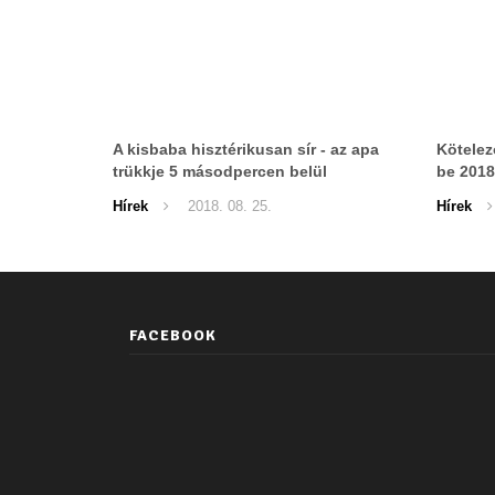
A kisbaba hisztérikusan sír - az apa
Kötelez
trükkje 5 másodpercen belül
be 2018
megnyugtatja őt
előbb, 
Hírek
2018. 08. 25.
Hírek
nem uta
vonatta
FACEBOOK