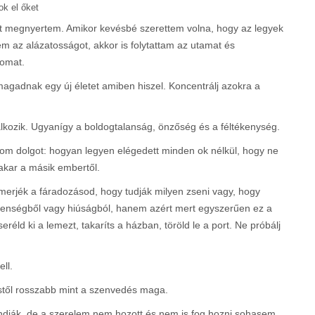
ok el őket
t megnyertem. Amikor kevésbé szerettem volna, hogy az legyek
 az alázatosságot, akkor is folytattam az utamat és
omat.
 magadnak egy új életet amiben hiszel. Koncentrálj azokra a
.
lkozik. Ugyanígy a boldogtalanság, önzőség és a féltékenység.
rom dolgot: hogyan legyen elégedett minden ok nélkül, hogy ne
akar a másik embertől.
smerjék a fáradozásod, hogy tudják milyen zseni vagy, hogy
lenségből vagy hiúságból, hanem azért mert egyszerűen ez a
réld ki a lemezt, takaríts a házban, töröld le a port. Ne próbálj
ll.
stől rosszabb mint a szenvedés maga.
ondják, de a szerelem nem hozott és nem is fog hozni sohasem