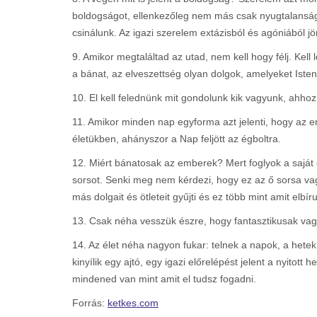
boldogságot, ellenkezőleg nem más csak nyugtalanság, 
csinálunk. Az igazi szerelem extázisból és agóniából jön
9. Amikor megtaláltad az utad, nem kell hogy félj. Kel
a bánat, az elveszettség olyan dolgok, amelyeket Isten
10. El kell felednünk mit gondolunk kik vagyunk, ahho
11. Amikor minden nap egyforma azt jelenti, hogy az e
életükben, ahányszor a Nap feljött az égboltra.
12. Miért bánatosak az emberek? Mert foglyok a saját é
sorsot. Senki meg nem kérdezi, hogy ez az ő sorsa vagy
más dolgait és ötleteit gyűjti és ez több mint amit elbíru
13. Csak néha vesszük észre, hogy fantasztikusak vag
14. Az élet néha nagyon fukar: telnek a napok, a hete
kinyílik egy ajtó, egy igazi előrelépést jelent a nyito
mindened van mint amit el tudsz fogadni.
Forrás:
ketkes.com