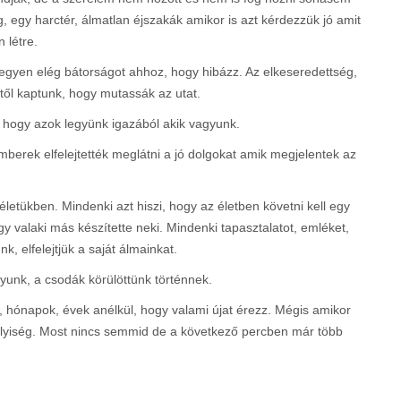
egy harctér, álmatlan éjszakák amikor is azt kérdezzük jó amit
 létre.
l legyen elég bátorságot ahhoz, hogy hibázz. Az elkeseredettség,
től kaptunk, hogy mutassák az utat.
z hogy azok legyünk igazából akik vagyunk.
mberek elfelejtették meglátni a jó dolgokat amik megjelentek az
letükben. Mindenki azt hiszi, hogy az életben követni kell egy
 valaki más készítette neki. Mindenki tapasztalatot, emléket,
nk, elfelejtjük a saját álmainkat.
yunk, a csodák körülöttünk történnek.
k, hónapok, évek anélkül, hogy valami újat érezz. Mégis amikor
tt helyiség. Most nincs semmid de a következő percben már több