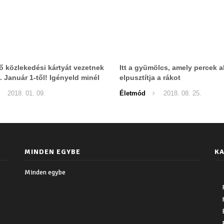
ő közlekedési kártyát vezetnek
Itt a gyümölcs, amely percek al
. Január 1-től! Igényeld minél
elpusztítja a rákot
mert január 1-től enélkül már
2018. 01. 09.
Életmód
2018. 08. 25.
zhatsz se busszal, se
l, se metróval!
MINDEN EGYBE
KA
Minden egybe