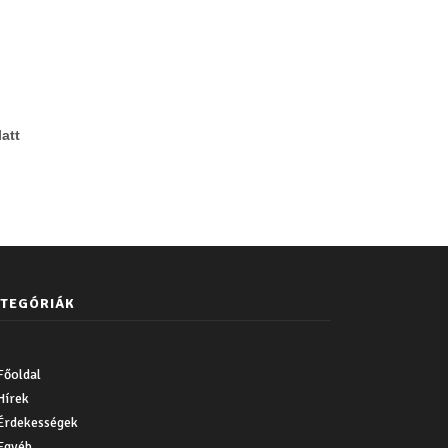
att
TEGÓRIÁK
Főoldal
Hírek
Érdekességek
Egyéb