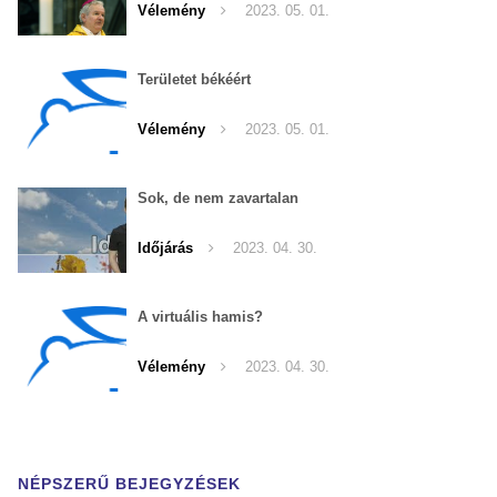
Vélemény
2023. 05. 01.
Területet békéért
Vélemény
2023. 05. 01.
Sok, de nem zavartalan
Időjárás
2023. 04. 30.
A virtuális hamis?
Vélemény
2023. 04. 30.
NÉPSZERŰ BEJEGYZÉSEK