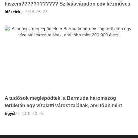
hiszem???????????? Szilvásváradon egy kézműves
árulja. Azt hittem dobok egy hátast
Idézetek
2018. 08. 25.
A tudósok meglepődtek, a Bermuda háromszög
területén egy vízalatti várost találtak, ami több mint
200.000 éves!
Egyéb
2018. 10. 07.