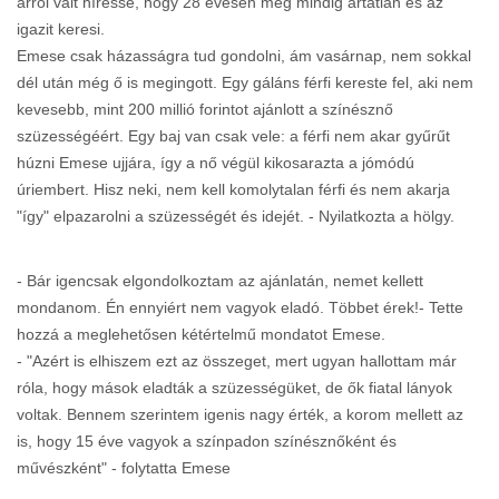
arról vált híressé, hogy 28 évesen még mindig ártatlan és az
igazit keresi.
Emese csak házasságra tud gondolni, ám vasárnap, nem sokkal
dél után még ő is megingott. Egy gáláns férfi kereste fel, aki nem
kevesebb, mint 200 millió forintot ajánlott a színésznő
szüzességéért. Egy baj van csak vele: a férfi nem akar gyűrűt
húzni Emese ujjára, így a nő végül kikosarazta a jómódú
úriembert. Hisz neki, nem kell komolytalan férfi és nem akarja
"így" elpazarolni a szüzességét és idejét. - Nyilatkozta a hölgy.
- Bár igencsak elgondolkoztam az ajánlatán, nemet kellett
mondanom. Én ennyiért nem vagyok eladó. Többet érek!- Tette
hozzá a meglehetősen kétértelmű mondatot Emese.
- "Azért is elhiszem ezt az összeget, mert ugyan hallottam már
róla, hogy mások eladták a szüzességüket, de ők fiatal lányok
voltak. Bennem szerintem igenis nagy érték, a korom mellett az
is, hogy 15 éve vagyok a színpadon színésznőként és
művészként" - folytatta Emese