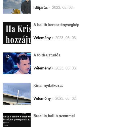
Időjárás
2023. 05. 03.
A ballib kereszténységkép
Vélemény
2023. 05. 03.
A földrajztudós
Vélemény
2023. 05. 03.
Kínai nyilatkozat
Vélemény
2023. 05. 02.
Brazília ballib szemmel