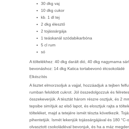
30 dkg vaj
10 dkg cukor
kb. 1 dl tej
2 dkg élesztő
2 tojássárgája
1 teáskanál szódabikarbóna
5 cl rum
só
A töltelékhez: 40 dkg darált dió, 40 dkg nagymama sár
bevonáshoz: 14 dkg Katica tortabevonó étcsokoládé
Elkészítés
A lisztet elmorzsoljuk a vajjal, hozzáadjuk a tejben felf
rumban feloldott cukrot. Jól összedolgozzuk és félretessz
összekeverjük. A tésztát három részre osztjuk, és 2 mm
tepsibe simítjuk az első lapot, és elosztjuk rajta a tölt
tölteléket, majd a tetejére ismét tészta következik. To
pihentetjük. Ismét lekenjük tojássárgájával és 180 °C-o
olvasztott csokoládéval bevonjuk, és ha a máz megderm