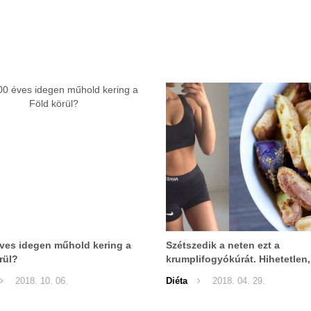
ves idegen műhold kering a
Szétszedik a neten ezt a
rül?
krumplifogyókúrát. Hihetetlen,
könnyű:
2018. 10. 06.
Diéta
2018. 04. 29.