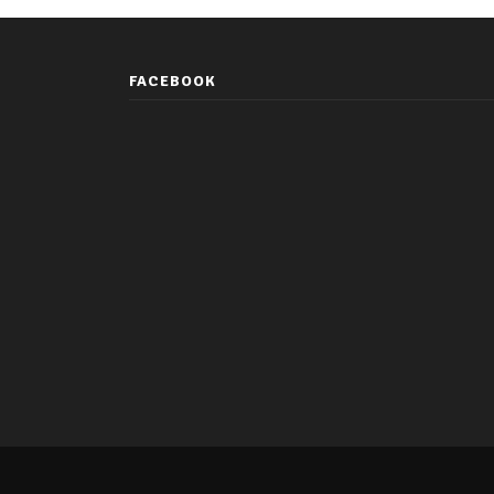
kellene. A szeretetről.
FACEBOOK