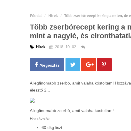
Főodal
Hírek
Több zserbórecept kering a neten, de ez
Több zserbórecept kering a n
mint a nagyié, és elronthatatl
Hírek
2018. 10. 02.
Megosztás
A legfinomabb zserbó, amit valaha kóstoltam! Hozzávaló
élesztő 2...
A legfinomabb zserbó, amit valaha kóstoltam!
Hozzávalók
60 dkg liszt