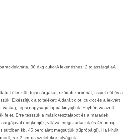
baracklekvárja, 30 dkg cukorA lekenéshez: 2 tojássárgájaA
uttatott élesztőt, tojássárgákat, szódabikarbónát, csipet sót és a
ük. Elkészítjük a tölteléket: A darált diót, cukrot és a lekvárt
 vastag, tepsi nagyságú lappá kinyújtjuk. Enyhén vajazott
elék felét. Erre tesszük a másik tésztalapot és a maradék
jássárgájával megkenjük, villával megszurkáljuk és 45 percig
s sütőben kb. 45 perc alatt megsütjük (tűpróbáig!). Ha kihűlt,
edt, 5 x 2 cm-es szeletekre felvágjuk.