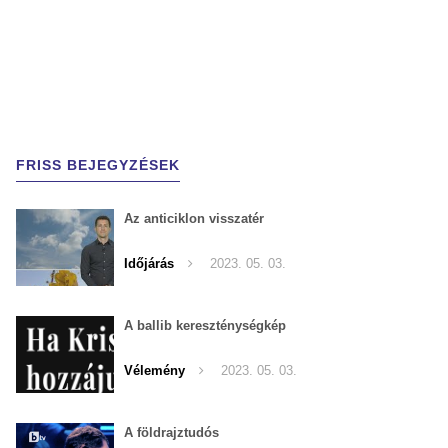
FRISS BEJEGYZÉSEK
Az anticiklon visszatér
Időjárás
2023. 05. 03.
A ballib kereszténységkép
Vélemény
2023. 05. 03.
A földrajztudós