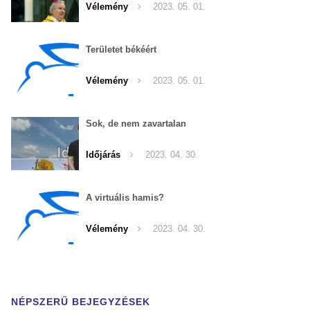
Vélemény
2023. 05. 01.
Területet békéért
Vélemény
2023. 05. 01.
Sok, de nem zavartalan
Időjárás
2023. 04. 30.
A virtuális hamis?
Vélemény
2023. 04. 30.
NÉPSZERŰ BEJEGYZÉSEK