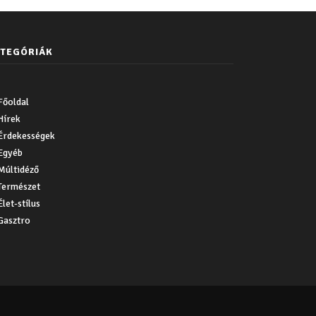
TEGÓRIÁK
Főoldal
Hírek
Érdekességek
Egyéb
Múltidéző
Természet
Élet-stílus
Gasztro