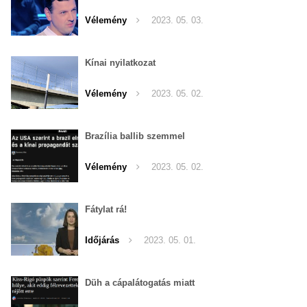
Vélemény
2023. 05. 03.
Kínai nyilatkozat
Vélemény
2023. 05. 02.
Brazília ballib szemmel
Vélemény
2023. 05. 02.
Fátylat rá!
Időjárás
2023. 05. 01.
Düh a cápalátogatás miatt